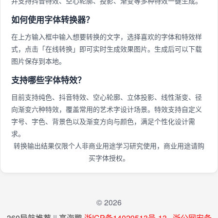
并支持抖音特效、空心轮廓、投影、渐变等多种特效一键生成。
如何使用字体转换器？
在上方输入框中输入想要转换的文字，选择喜欢的字体和特效样
式，点击「在线转换」即可实时生成效果图片。生成后可以下载
图片保存到本地。
支持哪些字体特效？
目前支持纯色、抖音特效、空心轮廓、立体投影、线性渐变、径
向渐变六种特效，覆盖常用的艺术字设计场景。特效支持自定义
字号、字色、背景色以及渐变方向与颜色，满足个性化设计需
求。
转换输出结果仅限个人非商业用途学习研究使用，商业用途请购
买字体授权。
© 2026
360导航推荐
||
高海鹏
浙ICP备14029513号-13
浙公网安备