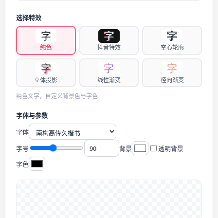
选择特效
字
字
字
纯色
抖音特效
空心轮廓
字
字
字
立体投影
线性渐变
径向渐变
纯色文字，自定义背景色与字色
字体与参数
字体
字号
背景
透明背景
字色