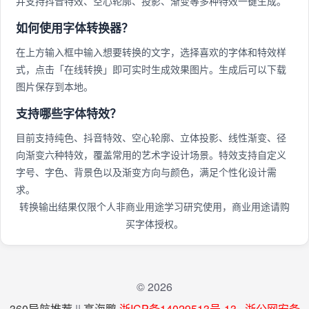
并支持抖音特效、空心轮廓、投影、渐变等多种特效一键生成。
如何使用字体转换器？
在上方输入框中输入想要转换的文字，选择喜欢的字体和特效样
式，点击「在线转换」即可实时生成效果图片。生成后可以下载
图片保存到本地。
支持哪些字体特效？
目前支持纯色、抖音特效、空心轮廓、立体投影、线性渐变、径
向渐变六种特效，覆盖常用的艺术字设计场景。特效支持自定义
字号、字色、背景色以及渐变方向与颜色，满足个性化设计需
求。
转换输出结果仅限个人非商业用途学习研究使用，商业用途请购
买字体授权。
© 2026
360导航推荐
||
高海鹏
浙ICP备14029513号-13
浙公网安备