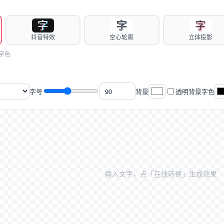
字
字
字
抖音特效
空心轮廓
立体投影
字色
字号
背景
透明背景
字色
输入文字，点「在线转换」生成效果