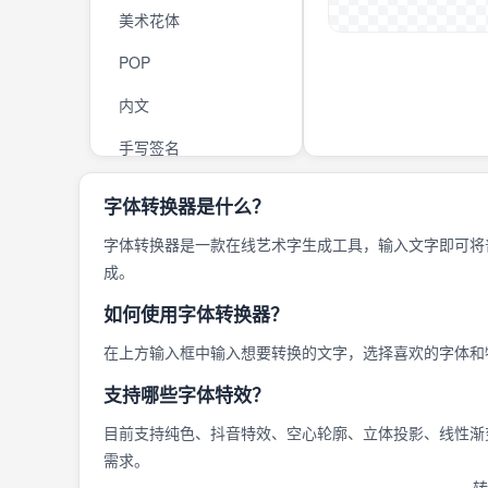
美术花体
POP
内文
手写签名
广告招牌
字体转换器是什么？
可爱卡通
字体转换器是一款在线艺术字生成工具，输入文字即可将
成。
硬笔
如何使用字体转换器？
其他
在上方输入框中输入想要转换的文字，选择喜欢的字体和
电商海报
支持哪些字体特效？
包装
目前支持纯色、抖音特效、空心轮廓、立体投影、线性渐
隶书
需求。
印章
转