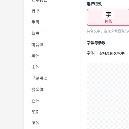
选择特效
行书
字
纯色
手写
纯色文字，自定义背景色与
草书
字体与参数
拼音体
字体
黑体
宋体
毛笔书法
瘦金体
立体
印刷
明体