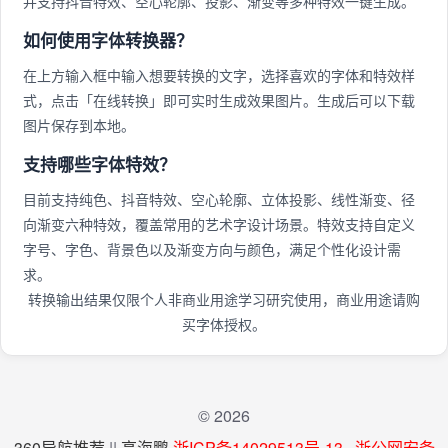
并支持抖音特效、空心轮廓、投影、渐变等多种特效一键生成。
如何使用字体转换器？
在上方输入框中输入想要转换的文字，选择喜欢的字体和特效样
式，点击「在线转换」即可实时生成效果图片。生成后可以下载
图片保存到本地。
支持哪些字体特效？
目前支持纯色、抖音特效、空心轮廓、立体投影、线性渐变、径
向渐变六种特效，覆盖常用的艺术字设计场景。特效支持自定义
字号、字色、背景色以及渐变方向与颜色，满足个性化设计需
求。
转换输出结果仅限个人非商业用途学习研究使用，商业用途请购
买字体授权。
© 2026
360导航推荐
||
高海鹏
浙ICP备14029513号-13
浙公网安备