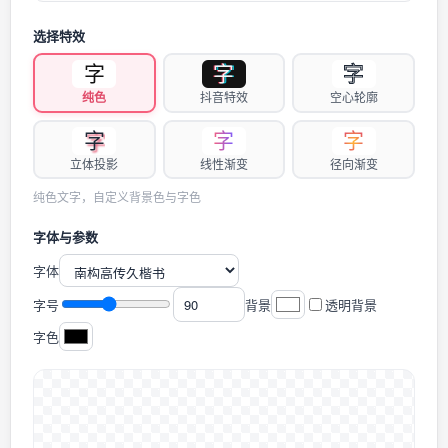
选择特效
字
字
字
纯色
抖音特效
空心轮廓
字
字
字
立体投影
线性渐变
径向渐变
纯色文字，自定义背景色与字色
字体与参数
字体
字号
背景
透明背景
字色