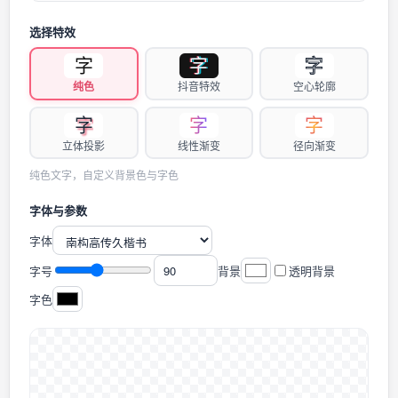
选择特效
字
字
字
纯色
抖音特效
空心轮廓
字
字
字
立体投影
线性渐变
径向渐变
纯色文字，自定义背景色与字色
字体与参数
字体
字号
背景
透明背景
字色