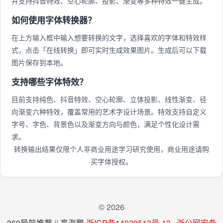
并支持抖音特效、空心轮廓、投影、渐变等多种特效一键生成。
如何使用字体转换器？
在上方输入框中输入想要转换的文字，选择喜欢的字体和特效样
式，点击「在线转换」即可实时生成效果图片。生成后可以下载
图片保存到本地。
支持哪些字体特效？
目前支持纯色、抖音特效、空心轮廓、立体投影、线性渐变、径
向渐变六种特效，覆盖常用的艺术字设计场景。特效支持自定义
字号、字色、背景色以及渐变方向与颜色，满足个性化设计需
求。
转换输出结果仅限个人非商业用途学习研究使用，商业用途请购
买字体授权。
© 2026
360导航推荐
||
高海鹏
浙ICP备14029513号-13
浙公网安备